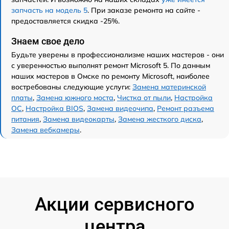
запчасть на модель 5
. При заказе ремонта на сайте -
предоставляется скидка -25%.
Знаем свое дело
Будьте уверены в профессионализме наших мастеров - они
с уверенностью выполнят ремонт Microsoft 5. По данным
наших мастеров в Омске по ремонту Microsoft, наиболее
востребованы следующие услуги:
Замена материнской
платы
,
Замена южного моста
,
Чистка от пыли
,
Настройка
ОС
,
Настройка BIOS
,
Замена видеочипа
,
Ремонт разъема
питания
,
Замена видеокарты
,
Замена жесткого диска
,
Замена вебкамеры
.
Акции сервисного
центра