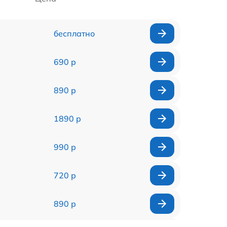
бесплатно
690 р
890 р
1890 р
990 р
720 р
890 р