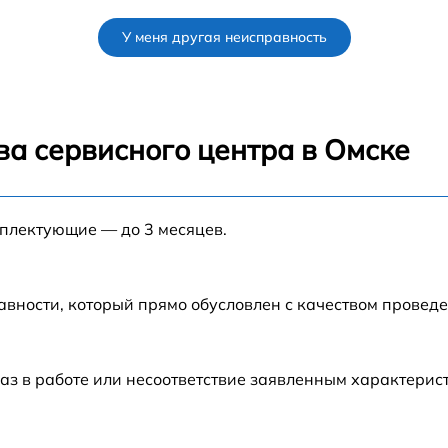
от 60 мин
У меня другая неисправность
от 80 мин
от 60 мин
ва сервисного центра в Омске
от 30 мин
мплектующие — до 3 месяцев.
от 70 мин
от 120 мин
авности, который прямо обусловлен с качеством провед
от 50 мин
аз в работе или несоответствие заявленным характери
от 60 мин