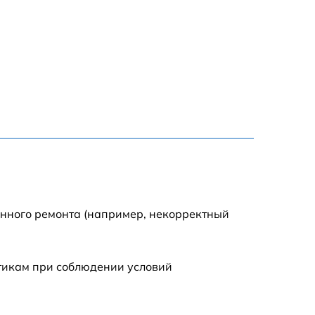
2885 р
990 р
1095 р
960 р
1360 р
1395 р
енного ремонта (например, некорректный
690 р
стикам при соблюдении условий
945 р