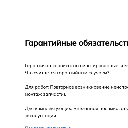
Замена северного моста Microsoft SE
Замена экрана Microsoft SE
Замена шлейфа матрицы Microsoft SE
Гарантийные обязательст
Замена термопасты Microsoft SE
Гарантия от сервиса: на смонтированные ко
Замена системы охлаждения Microsoft SE
Что считается гарантийным случаем?
Замена процессора Microsoft SE
Для работ: Повторное возникновение неиспр
монтаж запчасти).
Замена оперативной памяти Microsoft SE
Для комплектующих: Внезапная поломка, отк
Замена тачпада Microsoft SE
эксплуатации.
Показать полностью