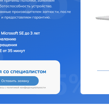
ем причины поломки, заменяем
ботоспособность устройства.
анные производителем запчасти, после
 и предоставляем гарантию.
Microsoft SE до 3 лет
 желанию
бращения
E от 35 минут
я со специалистом
Оставить заявку
есь c
политикой конфиденциальности