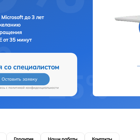
Microsoft до 3 лет
 желанию
бращения
E от 35 минут
я со специалистом
Оставить заявку
есь c
политикой конфиденциальности
Гарантия
Наши работы
Контакты