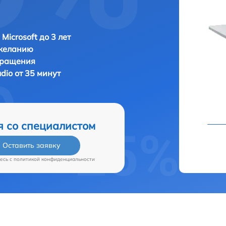
Microsoft до 3 лет
 желанию
бращения
udio от 35 минут
я со специалистом
Оставить заявку
есь c
политикой конфиденциальности