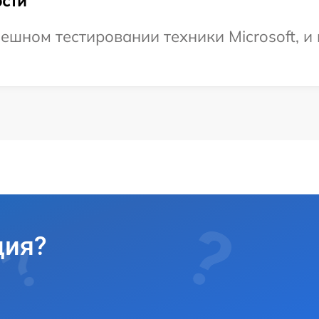
сти
шном тестировании техники Microsoft, и 
ция?