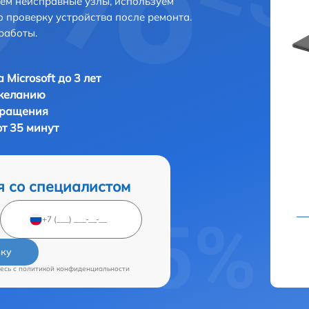
яем неисправные узлы, используем
 проверку устройства после ремонта.
работы.
 Microsoft до 3 лет
 желанию
бращения
от 35 минут
я со специалистом
вку
есь c
политикой конфиденциальности