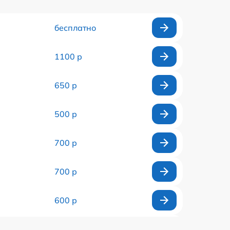
бесплатно
1100 р
650 р
500 р
700 р
700 р
600 р
900 р