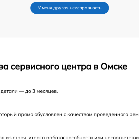
У меня другая неисправность
от 60 мин
от 60 мин
от 60 мин
ва сервисного центра в Омске
t
от 60 мин
от 60 мин
 детали — до 3 месяцев.
от 60 мин
который прямо обусловлен с качеством проведенного ре
от 60 мин
из строя, утрата работоспособности или несоответств
от 60 мин