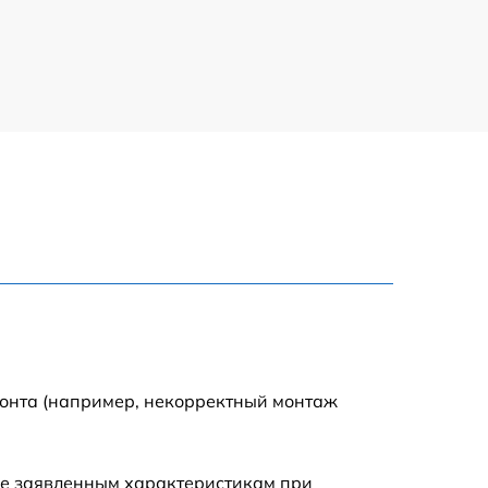
1100 р
500 р
800 р
1200 р
800 р
500 р
монта (например, некорректный монтаж
1200 р
ие заявленным характеристикам при
500 р