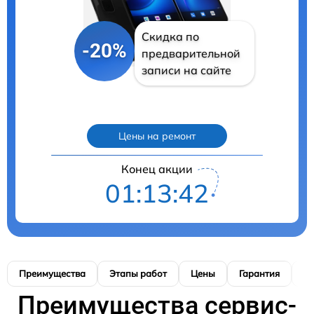
Скидка по
-20%
предварительной
записи на сайте
Цены на ремонт
Конец акции
01:13:39
Преимущества
Этапы работ
Цены
Гарантия
М
Преимущества сервис-