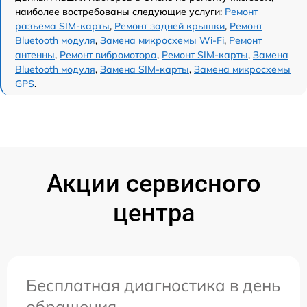
наиболее востребованы следующие услуги:
Ремонт
разъема SIM-карты
,
Ремонт задней крышки
,
Ремонт
Bluetooth модуля
,
Замена микросхемы Wi-Fi
,
Ремонт
антенны
,
Ремонт вибромотора
,
Ремонт SIM-карты
,
Замена
Bluetooth модуля
,
Замена SIM-карты
,
Замена микросхемы
GPS
.
Акции сервисного
центра
Бесплатная диагностика в день
обращения