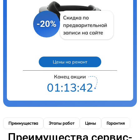
Скидка по
-20%
предварительной
записи на сайте
Цены на ремонт
Конец акции
01:13:41
Преимущества
Этапы работ
Цены
Гарантия
М
Преимущества сервис-